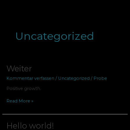
Zum
Inhalt
springen
Uncategorized
Weiter
Weiter
Kommentar verfassen
/
Uncategorized
/
Probe
Positive growth.
Read More »
Hello
Hello world!
world!