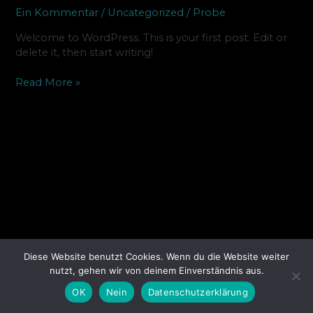
Ein Kommentar
/
Uncategorized
/
Probe
Welcome to WordPress. This is your first post. Edit or
delete it, then start writing!
Read More »
Diese Website benutzt Cookies. Wenn du die Website weiter
nutzt, gehen wir von deinem Einverständnis aus.
OK
Nein
Datenschutzerklärung